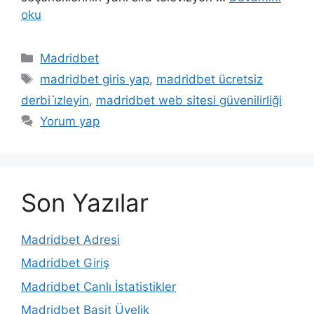
oku
Kategoriler
Madridbet
Etiketler
madridbet giris yap
,
madridbet ücretsiz
derbi i̇zleyin
,
madridbet web sitesi güvenilirliği
Yorum yap
Son Yazılar
Madridbet Adresi
Madridbet Giriş
Madridbet Canlı İstatistikler
Madridbet Basit Üyelik