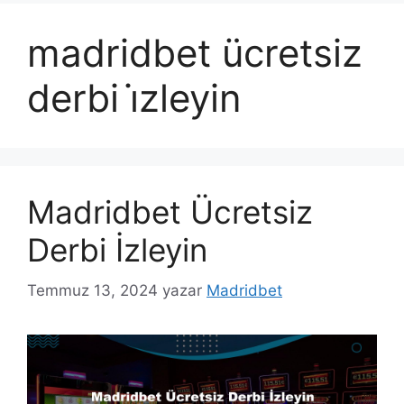
madridbet ücretsiz
derbi i̇zleyin
Madridbet Ücretsiz
Derbi İzleyin
Temmuz 13, 2024
yazar
Madridbet