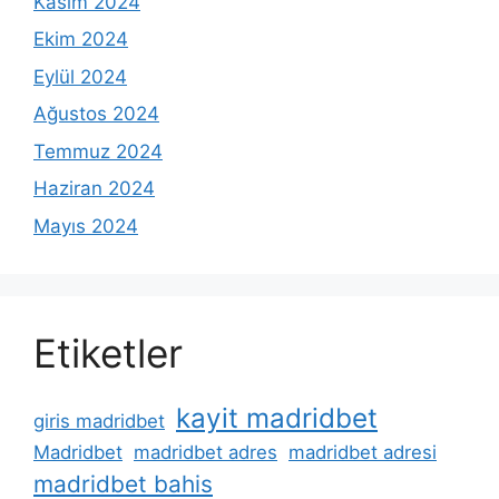
Kasım 2024
Ekim 2024
Eylül 2024
Ağustos 2024
Temmuz 2024
Haziran 2024
Mayıs 2024
Etiketler
kayit madridbet
giris madridbet
Madridbet
madridbet adres
madridbet adresi
madridbet bahis