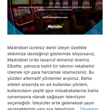
Madridbet ücretsiz derbi izleyin özellikle
ekibimize desteğinizi göstermek istiyorsanız,
Madridbet tv’de tasarruf etmenizi öneririz.
Elbette, yalnızca belirli bir takımın rekabetini
izlemek için para harcamak istemezsiniz. Bu
yüzden alternatif yöntemler arıyoruz. Bahis
siteleri arasında en sık kullanılan yöntem,
kullanıcıların çeşitli spor müsabakalarına bahis
oynamasına olanak sağlayan televizyon
seçeneğidir. İzleyiciler artık geleneksel yayın
seçeneklerinin yanı sıra televizyon …
Devamını