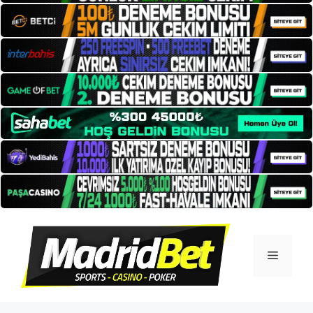
İçeriğe
atla
Menü