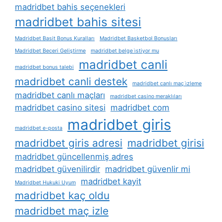
madridbet bahis seçenekleri
madridbet bahis sitesi
Madridbet Basit Bonus Kuralları
Madridbet Basketbol Bonusları
Madridbet Beceri Geliştirme
madridbet belge i̇stiyor mu
madridbet canli
madridbet bonus talebi
madridbet canli destek
madridbet canlı maç i̇zleme
madridbet canlı maçları
madridbet casino meraklıları
madridbet casino sitesi
madridbet com
madridbet giris
madridbet e-posta
madridbet giris adresi
madridbet girisi
madridbet güncellenmiş adres
madridbet güvenilirdir
madridbet güvenlir mi
madridbet kayit
Madridbet Hukuki Uyum
madridbet kaç oldu
madridbet maç izle