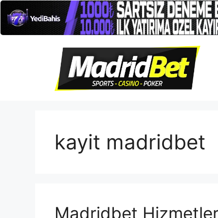
İçeriğe
atla
kayit madridbet
Madridbet Hizmetler