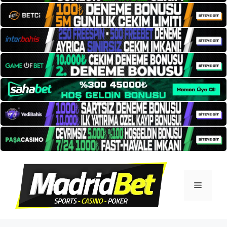
İçeriğe
atla
Menü