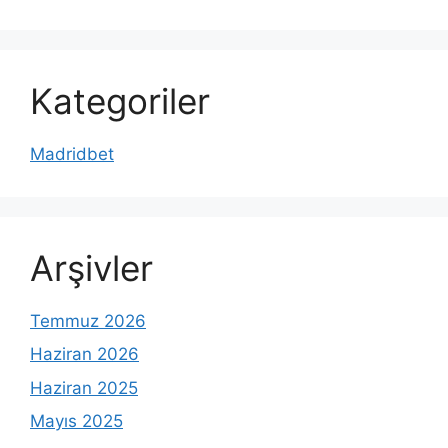
Kategoriler
Madridbet
Arşivler
Temmuz 2026
Haziran 2026
Haziran 2025
Mayıs 2025