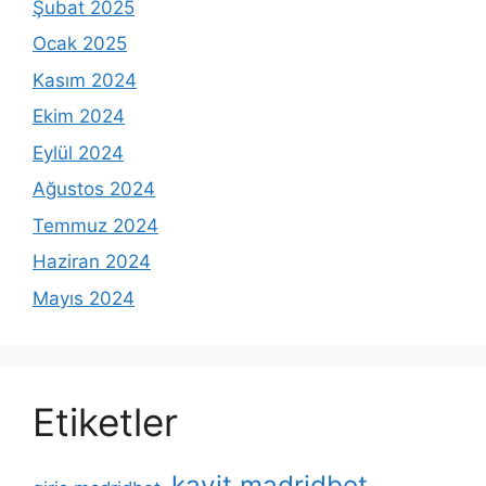
Şubat 2025
Ocak 2025
Kasım 2024
Ekim 2024
Eylül 2024
Ağustos 2024
Temmuz 2024
Haziran 2024
Mayıs 2024
Etiketler
kayit madridbet