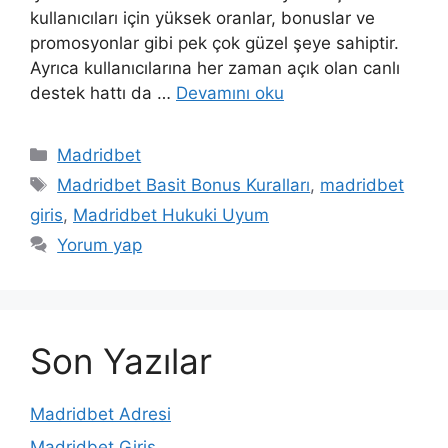
kullanıcıları için yüksek oranlar, bonuslar ve
promosyonlar gibi pek çok güzel şeye sahiptir.
Ayrıca kullanıcılarına her zaman açık olan canlı
destek hattı da …
Devamını oku
Kategoriler
Madridbet
Etiketler
Madridbet Basit Bonus Kuralları
,
madridbet
giris
,
Madridbet Hukuki Uyum
Yorum yap
Son Yazılar
Madridbet Adresi
Madridbet Giriş