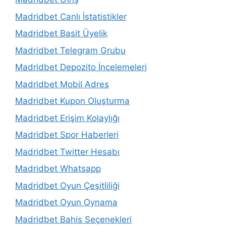
Madridbet Canlı İstatistikler
Madridbet Basit Üyelik
Madridbet Telegram Grubu
Madridbet Depozito İncelemeleri
Madridbet Mobil Adres
Madridbet Kupon Oluşturma
Madridbet Erişim Kolaylığı
Madridbet Spor Haberleri
Madridbet Twitter Hesabı
Madridbet Whatsapp
Madridbet Oyun Çeşitliliği
Madridbet Oyun Oynama
Madridbet Bahis Seçenekleri