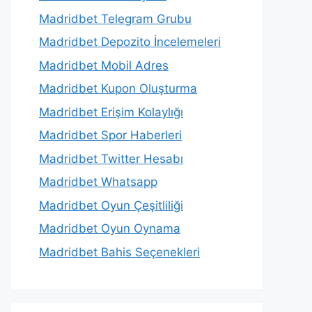
Madridbet Telegram Grubu
Madridbet Depozito İncelemeleri
Madridbet Mobil Adres
Madridbet Kupon Oluşturma
Madridbet Erişim Kolaylığı
Madridbet Spor Haberleri
Madridbet Twitter Hesabı
Madridbet Whatsapp
Madridbet Oyun Çeşitliliği
Madridbet Oyun Oynama
Madridbet Bahis Seçenekleri