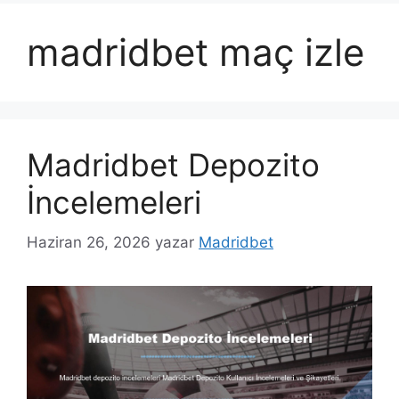
madridbet maç izle
Madridbet Depozito
İncelemeleri
Haziran 26, 2026
yazar
Madridbet