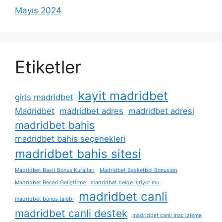
Mayıs 2024
Etiketler
kayit madridbet
giris madridbet
Madridbet
madridbet adres
madridbet adresi
madridbet bahis
madridbet bahis seçenekleri
madridbet bahis sitesi
Madridbet Basit Bonus Kuralları
Madridbet Basketbol Bonusları
Madridbet Beceri Geliştirme
madridbet belge i̇stiyor mu
madridbet canli
madridbet bonus talebi
madridbet canli destek
madridbet canlı maç i̇zleme