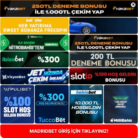
×
MADRIDBET GİRİŞ İÇİN TIKLAYINIZ!