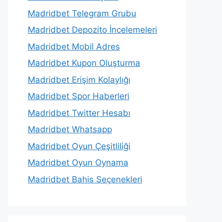
Madridbet Telegram Grubu
Madridbet Depozito İncelemeleri
Madridbet Mobil Adres
Madridbet Kupon Oluşturma
Madridbet Erişim Kolaylığı
Madridbet Spor Haberleri
Madridbet Twitter Hesabı
Madridbet Whatsapp
Madridbet Oyun Çeşitliliği
Madridbet Oyun Oynama
Madridbet Bahis Seçenekleri