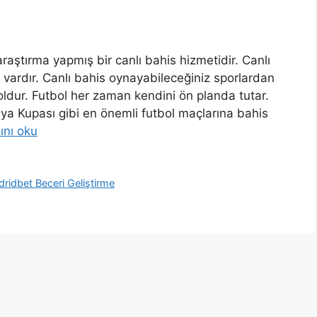
raştırma yapmış bir canlı bahis hizmetidir. Canlı
eri vardır. Canlı bahis oynayabileceğiniz sporlardan
boldur. Futbol her zaman kendini ön planda tutar.
ya Kupası gibi en önemli futbol maçlarına bahis
nı oku
ridbet Beceri Geliştirme