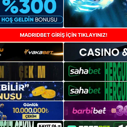
MADRIDBET GİRİŞ İÇİN TIKLAYINIZ!