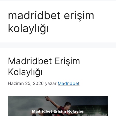
madridbet erişim
kolaylığı
Madridbet Erişim
Kolaylığı
Haziran 25, 2026
yazar
Madridbet