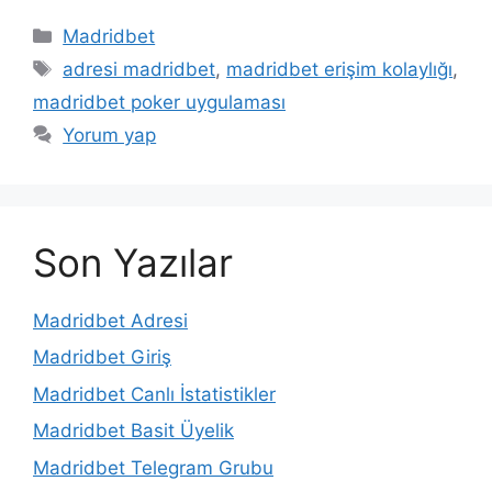
Kategoriler
Madridbet
Etiketler
adresi madridbet
,
madridbet erişim kolaylığı
,
madridbet poker uygulaması
Yorum yap
Son Yazılar
Madridbet Adresi
Madridbet Giriş
Madridbet Canlı İstatistikler
Madridbet Basit Üyelik
Madridbet Telegram Grubu