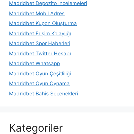
Madridbet Depozito İncelemeleri
Madridbet Mobil Adres
Madridbet Kupon Oluşturma
Madridbet Erişim Kolaylığı
Madridbet Spor Haberleri
Madridbet Twitter Hesabı
Madridbet Whatsapp
Madridbet Oyun Çeşitliliği
Madridbet Oyun Oynama
Madridbet Bahis Seçenekleri
Kategoriler