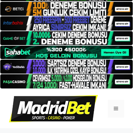
İçeriğe
atla
Menü