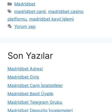
Kategoriler
Madridbet
Etiketler
madridbet canli
,
madridbet casino
platformu
,
madridbet kayıt i̇şlemi
Yorum yap
Son Yazılar
Madridbet Adresi
Madridbet Giriş
Madridbet Canlı İstatistikler
Madridbet Basit Üyelik
Madridbet Telegram Grubu
Madridbet Depozito İncelemeleri