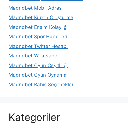
Madridbet Mobil Adres
Madridbet Kupon Oluşturma
Madridbet Erişim Kolaylığı
Madridbet Spor Haberleri
Madridbet Twitter Hesabı
Madridbet Whatsapp
Madridbet Oyun Çeşitliliği
Madridbet Oyun Oynama
Madridbet Bahis Seçenekleri
Kategoriler