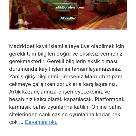
Madridbet kayıt işlemi siteye üye olabilmek için
gerekli tüm bilgileri doğru ve eksiksiz vermeniz
gerekmektedir. Gerekli bilgilerin eksik olması
durumunda kayıt işlemini tamamlayamazsınız.
Yanlış giriş bilgilerini girerseniz Madridbet para
çekmeye çalışırken zorluklarla karşılaşırsınız.
Artık kazançlarınıza erişemeyeceksiniz ve
hesabınız kalıcı olarak kapatılacak. Platformdaki
karmaşık bahis oyunlarına katılın. Online bahis
sitelerinden canlı casino oyunlarına kadar pek
çok …
Devamını oku