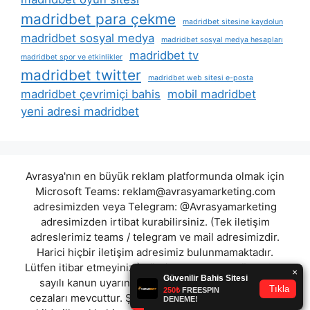
madridbet para çekme
madridbet sitesine kaydolun
madridbet sosyal medya
madridbet sosyal medya hesapları
madridbet tv
madridbet spor ve etkinlikler
madridbet twitter
madridbet web sitesi e-posta
madridbet çevrimiçi bahis
mobil madridbet
yeni adresi madridbet
Avrasya'nın en büyük reklam platformunda olmak için
Microsoft Teams:
reklam@avrasyamarketing.com
adresimizden veya Telegram: @Avrasyamarketing
adresimizden irtibat kurabilirsiniz. (Tek iletişim
adreslerimiz teams / telegram ve mail adresimizdir.
Harici hiçbir iletişim adresimiz bulunmamaktadır.
Lütfen itibar etmeyiniz.) Türkiye yasalarına göre 7258
sayılı kanun uyarınca yasa dışı bahis oynamanın
cezaları mevcuttur. Şu an bulunduğunuz site hiç bir