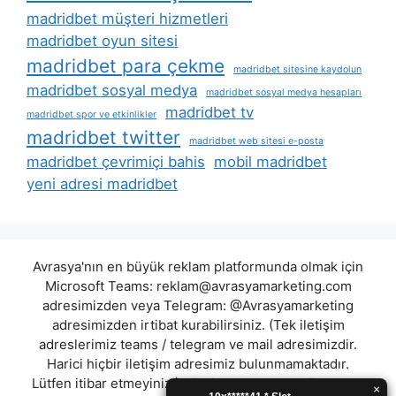
madridbet müşteri hizmetleri
madridbet oyun sitesi
madridbet para çekme
madridbet sitesine kaydolun
madridbet sosyal medya
madridbet sosyal medya hesapları
madridbet tv
madridbet spor ve etkinlikler
madridbet twitter
madridbet web sitesi e-posta
madridbet çevrimiçi bahis
mobil madridbet
yeni adresi madridbet
Avrasya'nın en büyük reklam platformunda olmak için
Microsoft Teams:
reklam@avrasyamarketing.com
adresimizden veya Telegram: @Avrasyamarketing
adresimizden irtibat kurabilirsiniz. (Tek iletişim
adreslerimiz teams / telegram ve mail adresimizdir.
Harici hiçbir iletişim adresimiz bulunmamaktadır.
Lütfen itibar etmeyiniz.) Türkiye yasalarına göre 7258