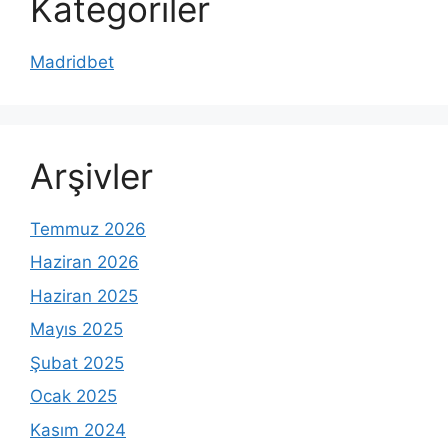
Kategoriler
Madridbet
Arşivler
Temmuz 2026
Haziran 2026
Haziran 2025
Mayıs 2025
Şubat 2025
Ocak 2025
Kasım 2024