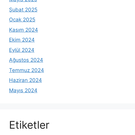
Şubat 2025
Ocak 2025
Kasım 2024
Ekim 2024
Eylül 2024
Ağustos 2024
Temmuz 2024
Haziran 2024
Mayıs 2024
Etiketler