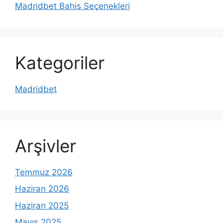
Madridbet Bahis Seçenekleri
Kategoriler
Madridbet
Arşivler
Temmuz 2026
Haziran 2026
Haziran 2025
Mayıs 2025