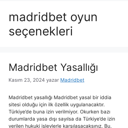
madridbet oyun
seçenekleri
Madridbet Yasallığı
Kasım 23, 2024
yazar
Madridbet
Madridbet yasallığı Madridbet yasal bir iddia
sitesi olduğu için ilk özellik uygulanacaktır.
Türkiye’de buna izin verilmiyor. Okurken bazı
durumlarda yasa dışı sayılsa da Türkiye’de izin
verilen hukuki işlevlerle karşılaşacaksınız. Bu,