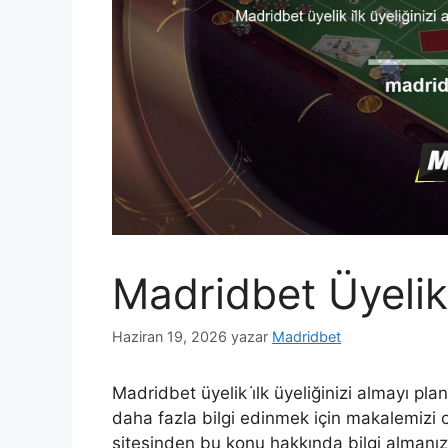
Madridbet Üyelik
Haziran 19, 2026
yazar
Madridbet
Madridbet üyelik i̇lk üyeliğinizi almayı pl
daha fazla bilgi edinmek için makalemizi 
sitesinden bu konu hakkında bilgi almanızı