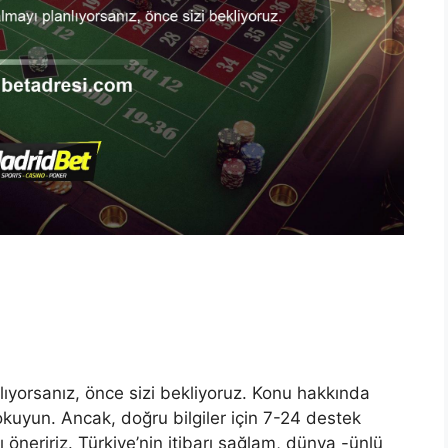
anlıyorsanız, önce sizi bekliyoruz. Konu hakkında
okuyun. Ancak, doğru bilgiler için 7-24 destek
 öneririz. Türkiye’nin itibarı sağlam, dünya -ünlü