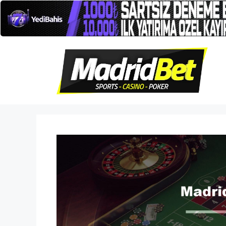
İçeriğe
atla