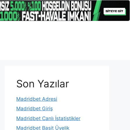
Son Yazılar
Madridbet Adresi
Madridbet Giriş
Madridbet Canlı İstatistikler
Madridbet Basit Üyelik