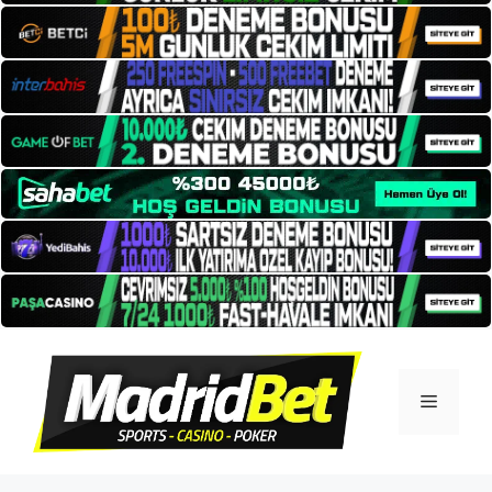
İçeriğe
atla
Menü