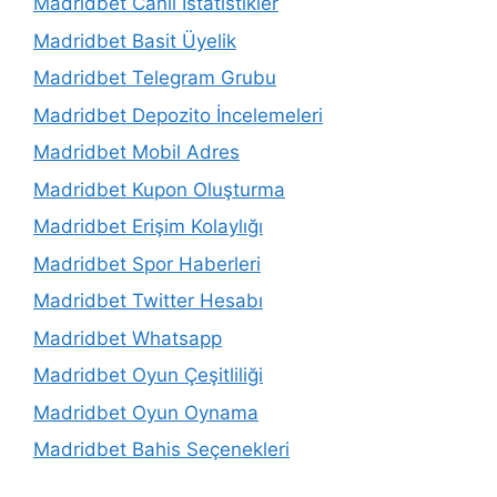
Madridbet Canlı İstatistikler
Madridbet Basit Üyelik
Madridbet Telegram Grubu
Madridbet Depozito İncelemeleri
Madridbet Mobil Adres
Madridbet Kupon Oluşturma
Madridbet Erişim Kolaylığı
Madridbet Spor Haberleri
Madridbet Twitter Hesabı
Madridbet Whatsapp
Madridbet Oyun Çeşitliliği
Madridbet Oyun Oynama
Madridbet Bahis Seçenekleri