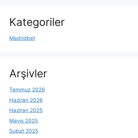
Kategoriler
Madridbet
Arşivler
Temmuz 2026
Haziran 2026
Haziran 2025
Mayıs 2025
Şubat 2025