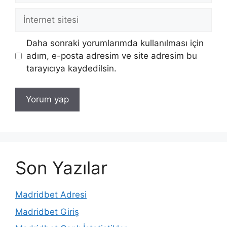
İnternet
sitesi
Daha sonraki yorumlarımda kullanılması için
adım, e-posta adresim ve site adresim bu
tarayıcıya kaydedilsin.
Son Yazılar
Madridbet Adresi
Madridbet Giriş